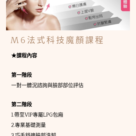
M6法式科技魔顏課程
★課程內容
第一階段
一對一體況諮詢與臉部部位評估
第二階段
1.帶至VIP專屬LPG包廂
2.專業基礎測量
3.巧手舒適臉部洗卸