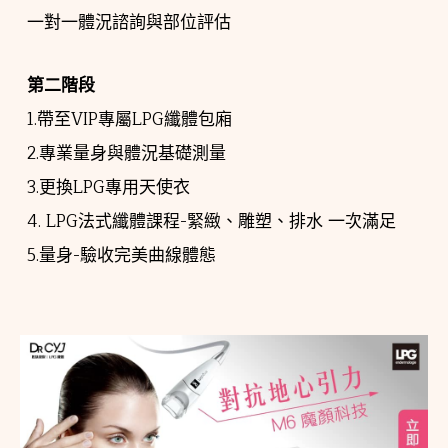
一對一體況諮詢與部位評估
第二階段
1.帶至VIP專屬LPG纖體包廂
2.專業量身與體況基礎測量
3.更換LPG專用天使衣
4. LPG法式纖體課程-緊緻、雕塑、排水 一次滿足
5.量身-驗收完美曲線體態