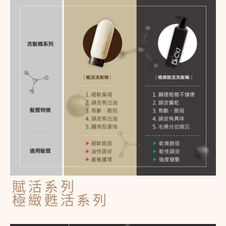
賦活系列
極緻甦活系列