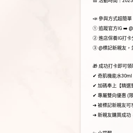
📅 活動時間｜2025/0
📣 參與方式超簡單
① 追蹤官方IG ➡️ @d
② 進店保養IG打
③ @標記新親友，
🎁 成功打卡即可
✔ 奇肌機能水30ml
✔ 加碼奉上【精選豐
✔ 專屬雙向優惠 (限6
➔ 被標記新親友可
➔ 新親友購買成功