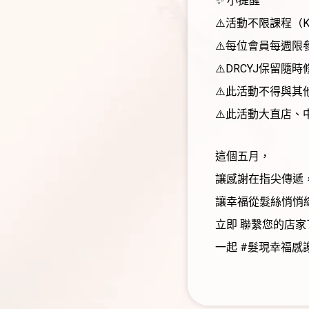
✨ 小提醒
⚠️活動不限課程（
⚠️每位會員每週
⚠️DRCYJ保留
⚠️此活動不得與其
⚠️此活動大直店、
這個五月，
讓感謝在指尖傳遞
讓幸福從髮絲悄悄綻
立即 聯繫您的店
一起 #髮現幸福感