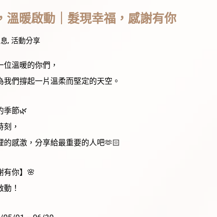
，溫暖啟動｜髮現幸福，感謝有你
消息
,
活動分享
一位溫暖的你們，
為我們撐起一片溫柔而堅定的天空。
季節🌿
時刻，
的感激，分享給最重要的人吧🫶🏻
謝有你】🌸
啟動！