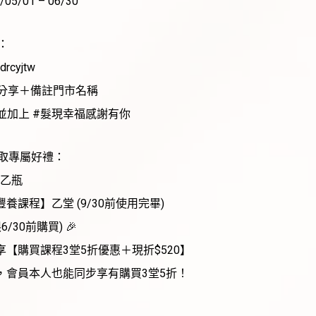
5/01 – 06/30
：
rcyjtw
卡分享＋備註門市名稱
並加上 #髮現幸福感謝有你
領取專屬好禮：
 乙瓶
養課程】乙堂 (9/30前使用完畢)
/30前購買) 🎉
享【購買課程3堂5折優惠＋現折$520】
，會員本人也能同步享有購買3堂5折！